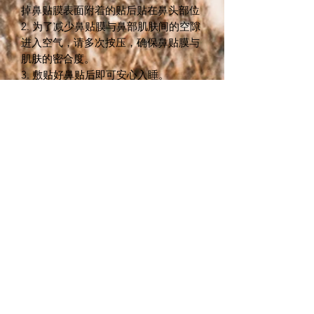
掉鼻贴膜表面附着的贴后贴在鼻头部位
2. 为了减少鼻贴膜与鼻部肌肤间的空隙
进入空气，请多次按压，确保鼻贴膜与
肌肤的密合度。
3. 敷贴好鼻贴后即可安心入睡。
4. 次日起床后，摘掉鼻贴后用清水洗脸
即可。
品名:
美迪惠尔夜间毛孔护理鼻贴
品牌
美迪惠尔
原产国
韩国
单位