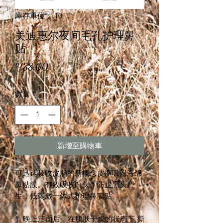
庫存單位： 10
美迪惠尔夜间毛孔护理鼻
贴
價
¥38.00
格
數量
*
新增至購物車
可迅速吸收皮脂的新概念皮脂吸附海绵
鼻贴膜。有效吸收白头，防止黑头产
生，低刺激一体式护理鼻膜贴。
1. 晚上洁面后，在肌肤干燥的状态下,撕