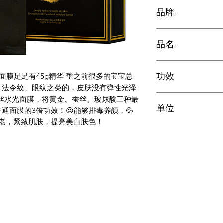
品牌:
JM Solution
品名:
黃金蚕丝蛋白水光
功效
面膜足足有45g精华 🌴之前很多的宝宝总
、法令纹、眼纹之类的，皮肤没有弹性光泽
补水保湿 淡化斑点
丝水光面膜，将黄金、蚕丝、玻尿酸三种最
单位
美白肤色！
通面膜的3倍功效！😜能够排毒养颜，💦
衰老，紧致肌肤，提亮美白肤色！
盒