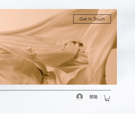
Get In Touch
登陆