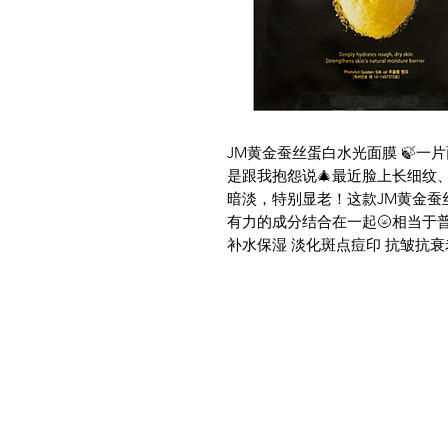
JM黄金蚕丝蛋白水光面膜 🍃一片
是跟我抱怨说🎄最近脸上长细纹
暗淡，特别显老！这款JM黄金蚕
有力的成分结合在一起🌝相当于普
补水保湿 淡化斑点痘印 抗皱抗