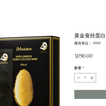
黃金蚕丝蛋白
庫存單位： 9999
價
¥190.00
格
數量
*