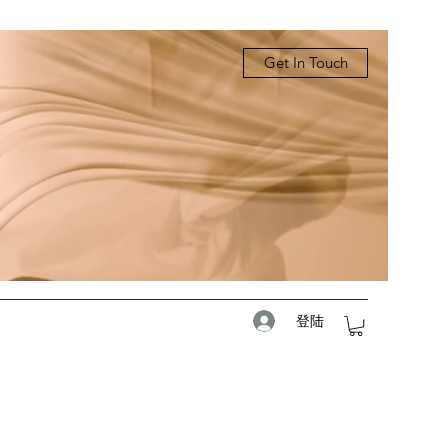
Get In Touch
登陆