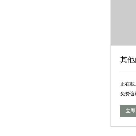
其他
正在載入日
免
免费咨
费
咨
询，
价
立即
格
在
议